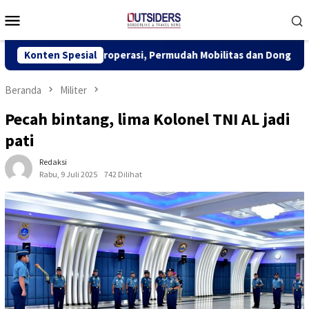
Loncat
Menu
ke
Mobile
konten
 Segera Beroperasi, Permudah Mobilitas dan Dongkrak Ekonomi P
Konten Spesial
Beranda
Militer
Pecah bintang, lima Kolonel TNI AL jadi
pati
Redaksi
Rabu, 9 Juli 2025
742 Dilihat