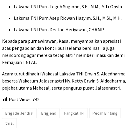
Laksma TNI Purn Teguh Sugiono, S.E., M.M., M.Tr.Opsla.
Laksma TNI Purn Asep Ridwan Hasyim, S.H., M.Si., M.H.
Laksma TNI Purn Drs. Ian Heriyawan, CHRMP.
Kepada para purnawirawan, Kasal menyampaikan apresiasi
atas pengabdian dan kontribusi selama berdinas. Ia juga
mendorong agar mereka tetap aktif memberi masukan demi
kemajuan TNI AL.
Acara turut dihadiri Wakasal Laksdya TNI Erwin S. Aldedharma
beserta Waketum Jalasenastri Ny. Ketty Erwin S. Aldedharma,
pejabat utama Mabesal, serta pengurus pusat Jalasenastri.
Post Views:
742
Brigade Jendral
Brigjend
Pangkat TNI
Pecah Bintang
tni al