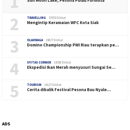
1
Sun Moon Lake, Pesona Pulau Formosa
2
TRAVELLING
33703 Dilihat
Mengintip Keramaian WFC Kota Siak
3
OLAHRAGA
19677 Dilihat
Domino Championship PWI Riau terapkan pe…
4
SYITAS CORNER
14558 Dilihat
Ekspedisi Ikan Merah menyusuri Sungai Se…
5
TOURISM
14127 Dilihat
Cerita dibalik Festival Pesona Bau Nyale…
ADS