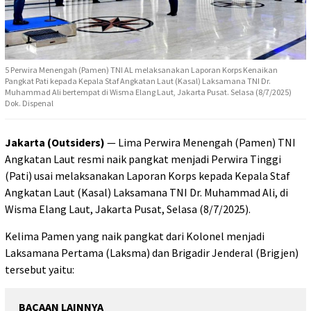
5 Perwira Menengah (Pamen) TNI AL melaksanakan Laporan Korps Kenaikan
Pangkat Pati kepada Kepala Staf Angkatan Laut (Kasal) Laksamana TNI Dr.
Muhammad Ali bertempat di Wisma Elang Laut, Jakarta Pusat. Selasa (8/7/2025)
Dok. Dispenal
Jakarta (Outsiders)
— Lima Perwira Menengah (Pamen) TNI
Angkatan Laut resmi naik pangkat menjadi Perwira Tinggi
(Pati) usai melaksanakan Laporan Korps kepada Kepala Staf
Angkatan Laut (Kasal) Laksamana TNI Dr. Muhammad Ali, di
Wisma Elang Laut, Jakarta Pusat, Selasa (8/7/2025).
Kelima Pamen yang naik pangkat dari Kolonel menjadi
Laksamana Pertama (Laksma) dan Brigadir Jenderal (Brigjen)
tersebut yaitu:
BACAAN LAINNYA