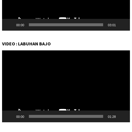
00:00
03:01
VIDEO : LABUHAN BAJO
Pemutar
Video
00:00
01:28