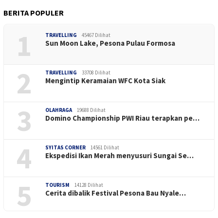
BERITA POPULER
1
TRAVELLING
45467 Dilihat
Sun Moon Lake, Pesona Pulau Formosa
2
TRAVELLING
33708 Dilihat
Mengintip Keramaian WFC Kota Siak
3
OLAHRAGA
19688 Dilihat
Domino Championship PWI Riau terapkan pe…
4
SYITAS CORNER
14561 Dilihat
Ekspedisi Ikan Merah menyusuri Sungai Se…
5
TOURISM
14128 Dilihat
Cerita dibalik Festival Pesona Bau Nyale…