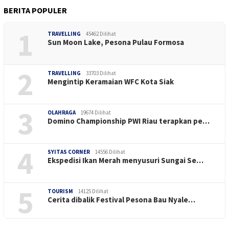
BERITA POPULER
1
TRAVELLING
45462 Dilihat
Sun Moon Lake, Pesona Pulau Formosa
2
TRAVELLING
33703 Dilihat
Mengintip Keramaian WFC Kota Siak
3
OLAHRAGA
19674 Dilihat
Domino Championship PWI Riau terapkan pe…
4
SYITAS CORNER
14556 Dilihat
Ekspedisi Ikan Merah menyusuri Sungai Se…
5
TOURISM
14125 Dilihat
Cerita dibalik Festival Pesona Bau Nyale…