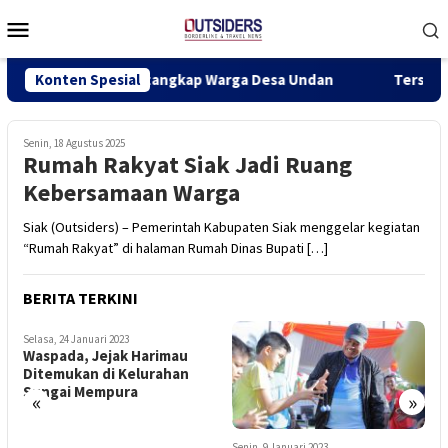
Loncat
Menu
ke
Mobile
konten
ra Akhirnya Ditangkap Warga Desa Undan
Konten Spesial
Terseret Arus 
Senin, 18 Agustus 2025
Rumah Rakyat Siak Jadi Ruang
Kebersamaan Warga
Siak (Outsiders) – Pemerintah Kabupaten Siak menggelar kegiatan
“Rumah Rakyat” di halaman Rumah Dinas Bupati […]
BERITA TERKINI
Selasa, 24 Januari 2023
R
Waspada, Jejak Harimau
K
Ditemukan di Kelurahan
7
Sungai Mempura
«
»
Senin, 9 Januari 2023