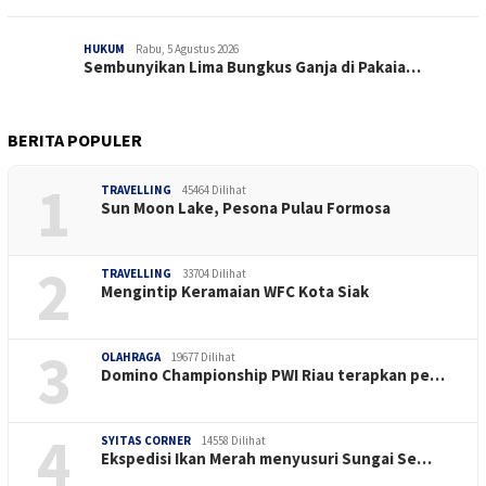
HUKUM
Rabu, 5 Agustus 2026
Sembunyikan Lima Bungkus Ganja di Pakaia…
BERITA POPULER
1
TRAVELLING
45464 Dilihat
Sun Moon Lake, Pesona Pulau Formosa
2
TRAVELLING
33704 Dilihat
Mengintip Keramaian WFC Kota Siak
3
OLAHRAGA
19677 Dilihat
Domino Championship PWI Riau terapkan pe…
4
SYITAS CORNER
14558 Dilihat
Ekspedisi Ikan Merah menyusuri Sungai Se…