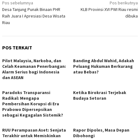
Navigasi
Pos sebelumnya
Pos berikutnya
Desa Tanjung Punak Binaan PHR
KLB Provinsi XVI PWI Riau resmi
pos
Raih Juara I Apresiasi Desa Wisata
dibuka
Riau
POS TERKAIT
Pilot Malaysia, Narkoba, dan
Banding Abdul Wahid, Adakah
Celah Keamanan Penerbangan:
Peluang Hukuman Berkurang
Alarm Serius bagi Indonesia
atau Bebas?
dan ASEAN
Paradoks Transparansi
Ketika Birokrasi Terjebak
Radikal: Mengapa
Budaya Setoran
Pembersihan Korupsi di Era
Prabowo Dipersepsikan
sebagai Kegagalan Sistemik?
RUU Perampasan Aset: Senjata
Rapor Dipoles, Masa Depan
Terakhir untuk Memiskinkan
Dibohongi