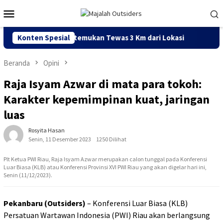
Loncat
Menu
ke
Mobile
konten
 13 Tahun Ditemukan Tewas 3 Km dari Lokasi
Konten Spesial
KKP Bangun 
Beranda
Opini
Raja Isyam Azwar di mata para tokoh:
Karakter kepemimpinan kuat, jaringan
luas
Rosyita Hasan
Senin, 11 Desember 2023
1250 Dilihat
Plt Ketua PWI Riau, Raja Isyam Azwar merupakan calon tunggal pada Konferensi
Luar Biasa (KLB) atau Konferensi Provinsi XVI PWI Riau yang akan digelar hari ini,
Senin (11/12/2023).
Pekanbaru (Outsiders)
– Konferensi Luar Biasa (KLB)
Persatuan Wartawan Indonesia (PWI) Riau akan berlangsung