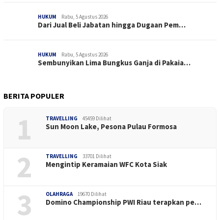
HUKUM
Rabu, 5 Agustus 2026
Dari Jual Beli Jabatan hingga Dugaan Pem…
HUKUM
Rabu, 5 Agustus 2026
Sembunyikan Lima Bungkus Ganja di Pakaia…
BERITA POPULER
1
TRAVELLING
45459 Dilihat
Sun Moon Lake, Pesona Pulau Formosa
2
TRAVELLING
33701 Dilihat
Mengintip Keramaian WFC Kota Siak
3
OLAHRAGA
19670 Dilihat
Domino Championship PWI Riau terapkan pe…