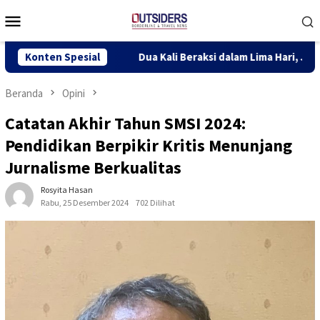
Loncat
Menu
ke
Mobile
konten
n
Konten Spesial
Dua Kali Beraksi dalam Lima Hari, Jaringan Narkoba Diga
Beranda
Opini
Catatan Akhir Tahun SMSI 2024:
Pendidikan Berpikir Kritis Menunjang
Jurnalisme Berkualitas
Rosyita Hasan
Rabu, 25 Desember 2024
702 Dilihat