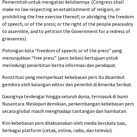
Pemerintah untuk mengatasi keluhannya. (Congress shall
make no law respecting an establishment of religion, or
prohibiting the free exercise thereof; or abridging the freedom
of speech, or of the press; or the right of the people peaceably
to assemble, and to petition the Government for a redress of
grievances).
Potongan kata “freedom of speech; or of the press” yang
menunjukkan “free press” (pers bebas) bertujuan untuk
melindungi penerbitan berita informasi dan pendapat.
Konstitusi yang memperkuat kebebasan pers itu disambut
gembira oleh kalangan editor dan penerbit di Amerika Serikat.
Gaungnya terdengar hingga seluruh dunia, termasuk di bumi
Nusantara. Meskipun demikian, perkembangan kebebasan pers
secara global masih menghadapi tantangan dan hambatan.
Kini kebebasan pers dilaksanakan oleh media berskala luas,
berbagai platform (cetak, online, radio, dan televisi).