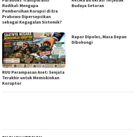
Paradoks Transparansi
Ketika Birokrasi Terjebak
Radikal: Mengapa
Budaya Setoran
Pembersihan Korupsi di Era
Prabowo Dipersepsikan
sebagai Kegagalan Sistemik?
Rapor Dipoles, Masa Depan
Dibohongi
RUU Perampasan Aset: Senjata
Terakhir untuk Memiskinkan
Koruptor