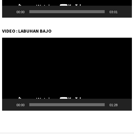
00:00
03:01
VIDEO : LABUHAN BAJO
Pemutar
Video
00:00
01:28