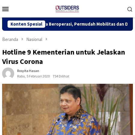
Loncat
Menu
ke
Mobile
konten
 Segera Beroperasi, Permudah Mobilitas dan Dongkrak Ekonomi P
Konten Spesial
Beranda
Nasional
Hotline 9 Kementerian untuk Jelaskan
Virus Corona
Rosyita Hasan
Rabu, 5 Februari 2020
754 Dilihat