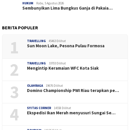
HUKUM
Rabu, 5 Agustus 2026
Sembunyikan Lima Bungkus Ganja di Pakaia…
BERITA POPULER
1
TRAVELLING
45463 Dilihat
Sun Moon Lake, Pesona Pulau Formosa
2
TRAVELLING
33703 Dilihat
Mengintip Keramaian WFC Kota Siak
3
OLAHRAGA
19676 Dilihat
Domino Championship PWI Riau terapkan pe…
4
SYITAS CORNER
14558 Dilihat
Ekspedisi Ikan Merah menyusuri Sungai Se…