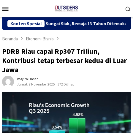
Loncat
Menu
ke
Mobile
konten
et Arus Sungai Siak, Remaja 13 Tahun Ditemukan Tewas 3 Km dari
Konten Spesial
Beranda
Ekonomi Bisnis
PDRB Riau capai Rp307 Triliun,
Kontribusi tetap terbesar kedua di Luar
Jawa
Rosyita Hasan
Jumat, 7 November 2025
372 Dilihat