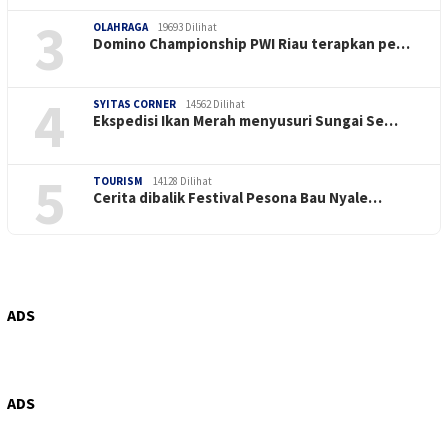
3
OLAHRAGA
19693 Dilihat
Domino Championship PWI Riau terapkan pe…
4
SYITAS CORNER
14562 Dilihat
Ekspedisi Ikan Merah menyusuri Sungai Se…
5
TOURISM
14128 Dilihat
Cerita dibalik Festival Pesona Bau Nyale…
ADS
ADS