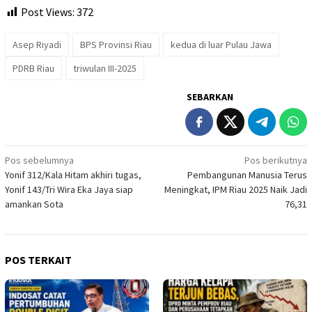
Post Views:
372
Asep Riyadi
BPS Provinsi Riau
kedua di luar Pulau Jawa
PDRB Riau
triwulan III-2025
SEBARKAN
Navigasi
Pos sebelumnya
Pos berikutnya
Yonif 312/Kala Hitam akhiri tugas,
Pembangunan Manusia Terus
pos
Yonif 143/Tri Wira Eka Jaya siap
Meningkat, IPM Riau 2025 Naik Jadi
amankan Sota
76,31
POS TERKAIT