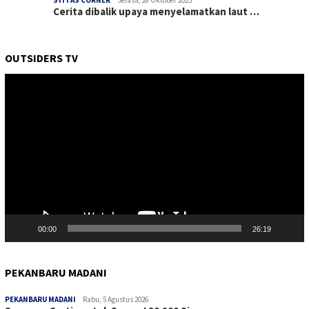
SYITAS CORNER
Selasa, 28 Oktober 2025
Cerita dibalik upaya menyelamatkan laut …
OUTSIDERS TV
Pemutar
Video
00:00
26:19
PEKANBARU MADANI
PEKANBARU MADANI
Rabu, 5 Agustus 2026