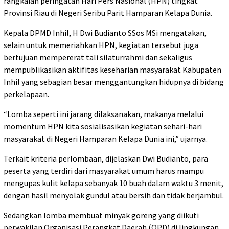
rangkaian peringatan Hari Pers Nasional (HPN) tingkat
Provinsi Riau di Negeri Seribu Parit Hamparan Kelapa Dunia.
Kepala DPMD Inhil, H Dwi Budianto SSos MSi mengatakan,
selain untuk memeriahkan HPN, kegiatan tersebut juga
bertujuan mempererat tali silaturrahmi dan sekaligus
mempublikasikan aktifitas keseharian masyarakat Kabupaten
Inhil yang sebagian besar menggantungkan hidupnya di bidang
perkelapaan.
“Lomba seperti ini jarang dilaksanakan, makanya melalui
momentum HPN kita sosialisasikan kegiatan sehari-hari
masyarakat di Negeri Hamparan Kelapa Dunia ini,” ujarnya.
Terkait kriteria perlombaan, dijelaskan Dwi Budianto, para
peserta yang terdiri dari masyarakat umum harus mampu
mengupas kulit kelapa sebanyak 10 buah dalam waktu 3 menit,
dengan hasil menyolak gundul atau bersih dan tidak berjambul.
Sedangkan lomba membuat minyak goreng yang diikuti
perwakilan Organisasi Perangkat Daerah (OPD) di lingkungan