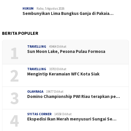
HUKUM
Rabu, 5 Agustus 2026
Sembunyikan Lima Bungkus Ganja di Pakaia…
BERITA POPULER
1
TRAVELLING
45464 Dilihat
Sun Moon Lake, Pesona Pulau Formosa
2
TRAVELLING
33703 Dilihat
Mengintip Keramaian WFC Kota Siak
3
OLAHRAGA
19677 Dilihat
Domino Championship PWI Riau terapkan pe…
4
SYITAS CORNER
14558 Dilihat
Ekspedisi Ikan Merah menyusuri Sungai Se…