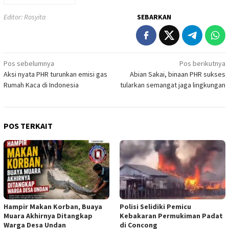
Editor: Rosyita
SEBARKAN
Navigasi
Pos sebelumnya
Pos berikutnya
Aksi nyata PHR turunkan emisi gas
Abian Sakai, binaan PHR sukses
pos
Rumah Kaca di Indonesia
tularkan semangat jaga lingkungan
POS TERKAIT
Hampir Makan Korban, Buaya
Polisi Selidiki Pemicu
Muara Akhirnya Ditangkap
Kebakaran Permukiman Padat
Warga Desa Undan
di Concong