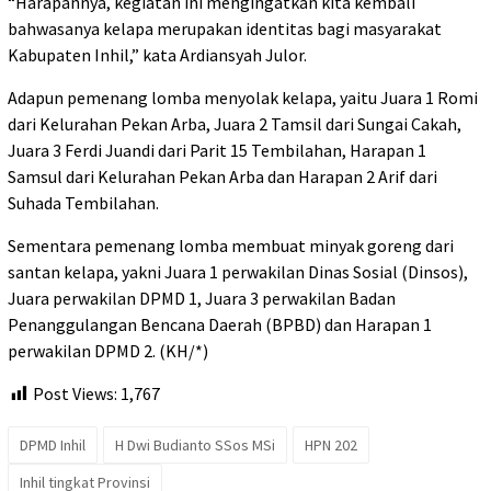
“Harapannya, kegiatan ini mengingatkan kita kembali
bahwasanya kelapa merupakan identitas bagi masyarakat
Kabupaten Inhil,” kata Ardiansyah Julor.
Adapun pemenang lomba menyolak kelapa, yaitu Juara 1 Romi
dari Kelurahan Pekan Arba, Juara 2 Tamsil dari Sungai Cakah,
Juara 3 Ferdi Juandi dari Parit 15 Tembilahan, Harapan 1
Samsul dari Kelurahan Pekan Arba dan Harapan 2 Arif dari
Suhada Tembilahan.
Sementara pemenang lomba membuat minyak goreng dari
santan kelapa, yakni Juara 1 perwakilan Dinas Sosial (Dinsos),
Juara perwakilan DPMD 1, Juara 3 perwakilan Badan
Penanggulangan Bencana Daerah (BPBD) dan Harapan 1
perwakilan DPMD 2. (KH/*)
Post Views:
1,767
DPMD Inhil
H Dwi Budianto SSos MSi
HPN 202
Inhil tingkat Provinsi