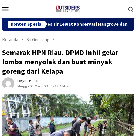
Loncat
Menu
ke
Mobile
konten
konomi Pesisir Lewat Konservasi Mangrove dan Kerang Dara
Konten Spesial
Beranda
Sri Gemilang
Semarak HPN Riau, DPMD Inhil gelar
lomba menyolak dan buat minyak
goreng dari Kelapa
Rosyita Hasan
Minggu, 21 Mei 2023
1767 Dilihat