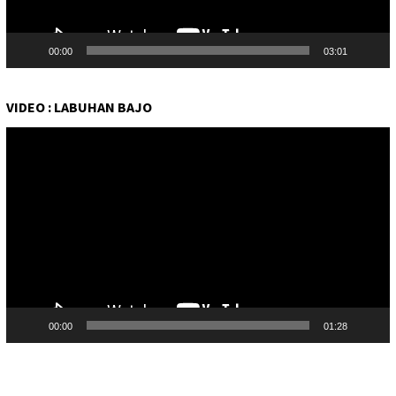
00:00
03:01
VIDEO : LABUHAN BAJO
Pemutar
Video
00:00
01:28