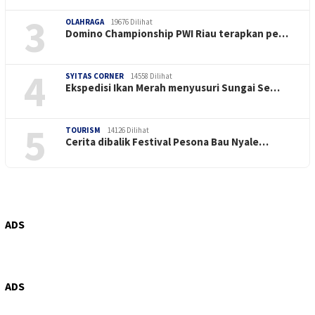
3
OLAHRAGA
19676 Dilihat
Domino Championship PWI Riau terapkan pe…
4
SYITAS CORNER
14558 Dilihat
Ekspedisi Ikan Merah menyusuri Sungai Se…
5
TOURISM
14126 Dilihat
Cerita dibalik Festival Pesona Bau Nyale…
ADS
ADS