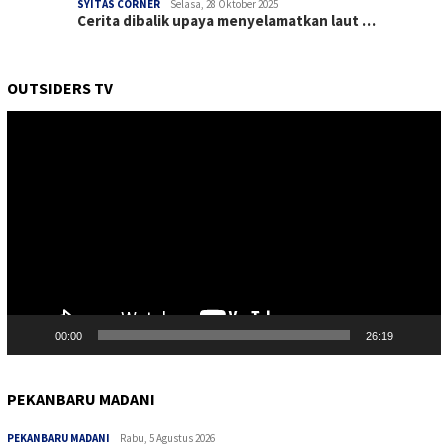
SYITAS CORNER
Selasa, 28 Oktober 2025
Cerita dibalik upaya menyelamatkan laut …
OUTSIDERS TV
Pemutar
Video
00:00
26:19
PEKANBARU MADANI
PEKANBARU MADANI
Rabu, 5 Agustus 2026