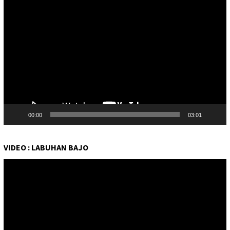
Pemutar
Video
00:00
03:01
VIDEO : LABUHAN BAJO
Pemutar
Video