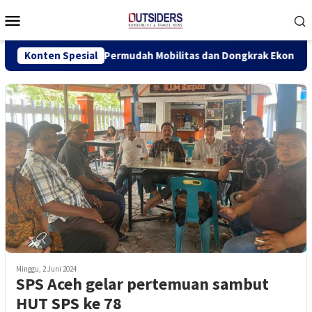
Loncat
Menu
ke
Mobile
konten
Beroperasi, Permudah Mobilitas dan Dongkrak Ekonomi Perbatasa
Konten Spesial
Minggu, 2 Juni 2024
SPS Aceh gelar pertemuan sambut
HUT SPS ke 78