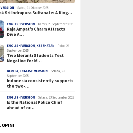
 VERSION
Sabtu, 11 Oktober 2025
ak Sri Indrapura Sultanate: A King…
ENGLISH VERSION
Kamis, 25 September 2025
Raja Ampat’s Charm Attracts
Dive A…
ENGLISH VERSION
,
KESEHATAN
Rabu, 24
September 2025
Two Meranti Students Test
Negative for M…
BERITA
,
ENGLISH VERSION
Selasa, 23
September 2025
Indonesia consistently supports
the two-…
ENGLISH VERSION
Selasa, 23 September 2025
Is the National Police Chief
ahead of or…
 OPINI