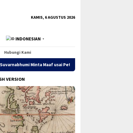
tutup
KAMIS, 6 AGUSTUS 2026
INDONESIAN
▼
Hubungi Kami
 Maaf usai Petugas Cegah Fans Fanatik Ikuti Selebritas China N
SH VERSION