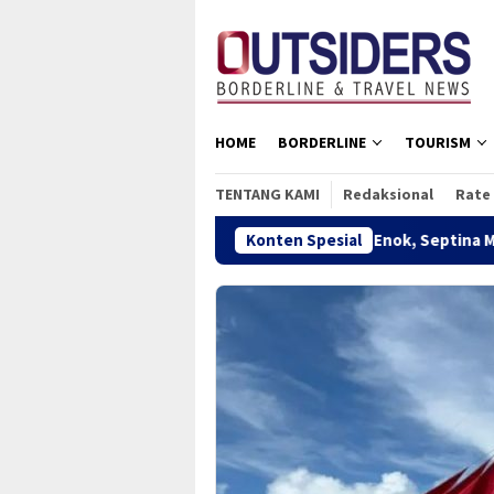
Loncat
tutup
ke
konten
HOME
BORDERLINE
TOURISM
TENTANG KAMI
Redaksional
Rate
Rusak Menuju Pelabuhan Kuala Enok, Septina Minta Pemprov Riau
Konten Spesial