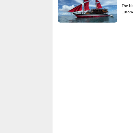
The bl
Europe