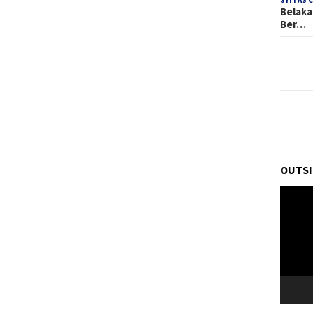
SYITAS 
Belaka
Ber…
OUTSI
Pemuta
Video