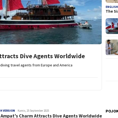
ENGLISH
The Si
ttracts Dive Agents Worldwide
diving travel agents from Europe and America
POJOK
H VERSION
Rosyita
Kamis, 25 September 2025
 Ampat’s Charm Attracts Dive Agents Worldwide
Hasan