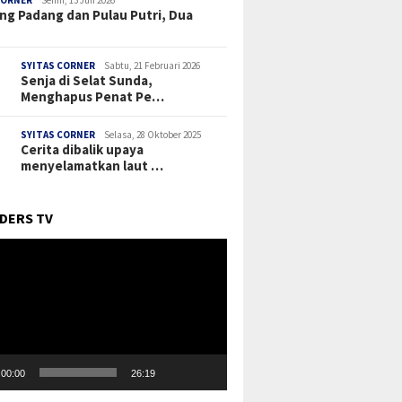
CORNER
Senin, 13 Juli 2026
ng Padang dan Pulau Putri, Dua
SYITAS CORNER
Sabtu, 21 Februari 2026
Senja di Selat Sunda,
Menghapus Penat Pe…
SYITAS CORNER
Selasa, 28 Oktober 2025
Cerita dibalik upaya
menyelamatkan laut …
DERS TV
r
00:00
26:19