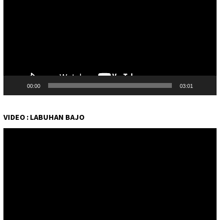
00:00
03:01
VIDEO : LABUHAN BAJO
Pemutar
Video