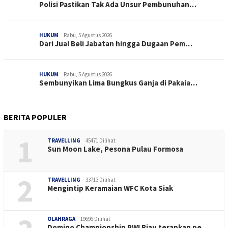
Polisi Pastikan Tak Ada Unsur Pembunuhan…
HUKUM
Rabu, 5 Agustus 2026
Dari Jual Beli Jabatan hingga Dugaan Pem…
HUKUM
Rabu, 5 Agustus 2026
Sembunyikan Lima Bungkus Ganja di Pakaia…
BERITA POPULER
1
TRAVELLING
45471 Dilihat
Sun Moon Lake, Pesona Pulau Formosa
2
TRAVELLING
33713 Dilihat
Mengintip Keramaian WFC Kota Siak
OLAHRAGA
19696 Dilihat
Domino Championship PWI Riau terapkan pe…