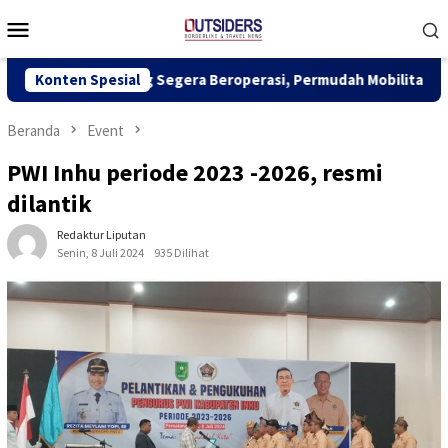
Loncat
Menu
ke
Mobile
konten
Kuching Segera Beroperasi, Permudah Mobilitas dan Dongkrak Ek
Konten Spesial
Beranda
Event
PWI Inhu periode 2023 -2026, resmi
dilantik
Redaktur Liputan
Senin, 8 Juli 2024
935 Dilihat