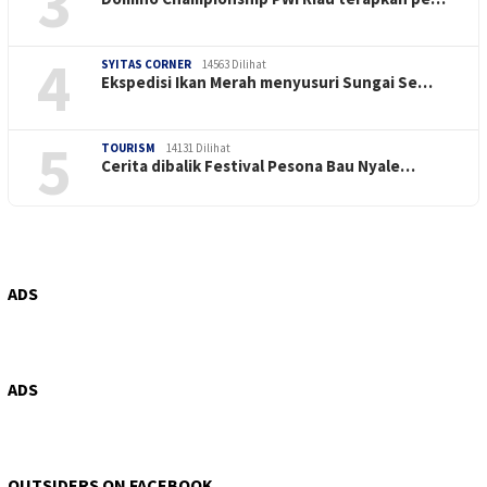
3
4
SYITAS CORNER
14563 Dilihat
Ekspedisi Ikan Merah menyusuri Sungai Se…
5
TOURISM
14131 Dilihat
Cerita dibalik Festival Pesona Bau Nyale…
ADS
ADS
OUTSIDERS ON FACEBOOK