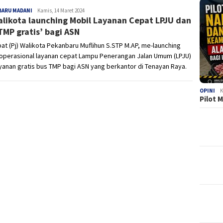
BARU MADANI
Rosyita
Kamis, 14 Maret 2024
alikota launching Mobil Layanan Cepat LPJU dan
Hasan
TMP gratis’ bagi ASN
at (Pj) Walikota Pekanbaru Muflihun S.STP M.AP, me-launching
 operasional layanan cepat Lampu Penerangan Jalan Umum (LPJU)
yanan gratis bus TMP bagi ASN yang berkantor di Tenayan Raya.
OPINI
K
Pilot 