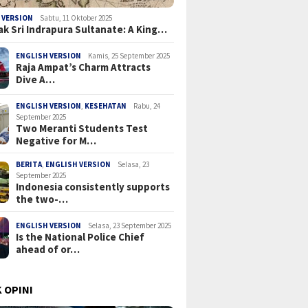
 VERSION
Sabtu, 11 Oktober 2025
ak Sri Indrapura Sultanate: A King…
ENGLISH VERSION
Kamis, 25 September 2025
Raja Ampat’s Charm Attracts
Dive A…
ENGLISH VERSION
,
KESEHATAN
Rabu, 24
September 2025
Two Meranti Students Test
Negative for M…
BERITA
,
ENGLISH VERSION
Selasa, 23
September 2025
Indonesia consistently supports
the two-…
ENGLISH VERSION
Selasa, 23 September 2025
Is the National Police Chief
ahead of or…
 OPINI