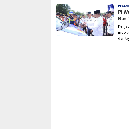
PEKAN
Pj W
Bus 
Penjab
mobil
dan la