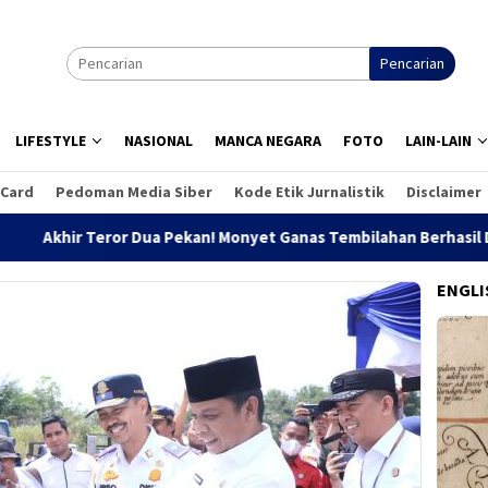
Pencarian
LIFESTYLE
NASIONAL
MANCA NEGARA
FOTO
LAIN-LAIN
 Card
Pedoman Media Siber
Kode Etik Jurnalistik
Disclaimer
ror Dua Pekan! Monyet Ganas Tembilahan Berhasil Ditangkap Ti
ENGLI