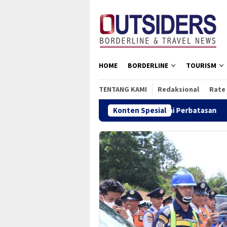
Loncat
tutup
ke
konten
HOME
BORDERLINE
TOURISM
TENTANG KAMI
Redaksional
Rate
ah Mobilitas dan Dongkrak Ekonomi Perbatasan
Konten Spesial
Akhir Te