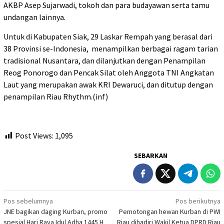
AKBP Asep Sujarwadi, tokoh dan para budayawan serta tamu
undangan lainnya.
Untuk di Kabupaten Siak, 29 Laskar Rempah yang berasal dari
38 Provinsi se-Indonesia, menampilkan berbagai ragam tarian
tradisional Nusantara, dan dilanjutkan dengan Penampilan
Reog Ponorogo dan Pencak Silat oleh Anggota TNI Angkatan
Laut yang merupakan awak KRI Dewaruci, dan ditutup dengan
penampilan Riau Rhythm.(inf)
Post Views:
1,095
SEBARKAN
Navigasi
Pos sebelumnya
Pos berikutnya
JNE bagikan daging Kurban, promo
Pemotongan hewan Kurban di PWI
pos
spesial Hari Raya Idul Adha 1445 H
Riau dihadiri Wakil Ketua DPRD Riau