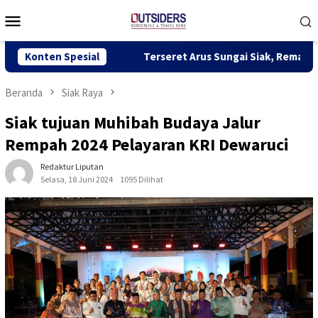
Loncat
Menu
ke
Mobile
konten
dan
Konten Spesial
Terseret Arus Sungai Siak, Remaja 13 Tahun Ditemuka
Beranda
Siak Raya
Siak tujuan Muhibah Budaya Jalur
Rempah 2024 Pelayaran KRI Dewaruci
Redaktur Liputan
Selasa, 18 Juni 2024
1095 Dilihat