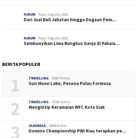
HUKUM
Rabu, 5 Agustus 2026
Dari Jual Beli Jabatan hingga Dugaan Pem…
HUKUM
Rabu, 5 Agustus 2026
Sembunyikan Lima Bungkus Ganja di Pakaia…
BERITA POPULER
1
TRAVELLING
45467 Dilihat
Sun Moon Lake, Pesona Pulau Formosa
2
TRAVELLING
33708 Dilihat
Mengintip Keramaian WFC Kota Siak
3
OLAHRAGA
19690 Dilihat
Domino Championship PWI Riau terapkan pe…