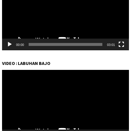
00:00
03:01
VIDEO : LABUHAN BAJO
Pemutar
Video