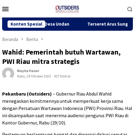
Loncat
Menu
ke
Mobile
konten
tangkap Warga Desa Undan
Konten Spesial
Terseret Arus Sungai Siak, Re
Beranda
Berita
Wahid: Pemerintah butuh Wartawan,
PWI Riau mitra strategis
Rosyita Hasan
Rabu, 29 Oktober 2025
437 Dilihat
Pekanbaru (Outsiders)
– Gubernur Riau Abdul Wahid
menegaskan komitmennya untuk memperkuat kerja sama
dengan Persatuan Wartawan Indonesia (PWI) Provinsi Riau. Hal
ini disampaikan saat menerima audiensi pengurus PWI Riau di
Kantor Gubernur, Rabu (29/10).
Pertemuan berlangsung hangat dan diwarnai diskusi seputar