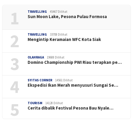
1
TRAVELLING
45467 Dilihat
Sun Moon Lake, Pesona Pulau Formosa
2
TRAVELLING
33708 Dilihat
Mengintip Keramaian WFC Kota Siak
3
OLAHRAGA
19688 Dilihat
Domino Championship PWI Riau terapkan pe…
4
SYITAS CORNER
14561 Dilihat
Ekspedisi Ikan Merah menyusuri Sungai Se…
5
TOURISM
14128 Dilihat
Cerita dibalik Festival Pesona Bau Nyale…