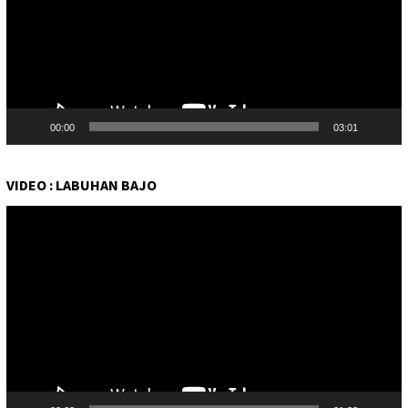
00:00
03:01
VIDEO : LABUHAN BAJO
Pemutar
Video