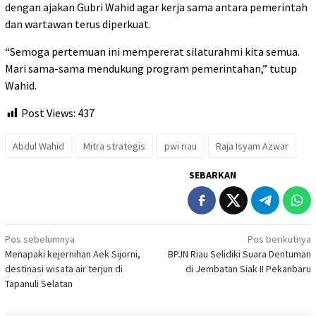
dengan ajakan Gubri Wahid agar kerja sama antara pemerintah
dan wartawan terus diperkuat.
“Semoga pertemuan ini mempererat silaturahmi kita semua.
Mari sama-sama mendukung program pemerintahan,” tutup
Wahid.
Post Views:
437
Abdul Wahid
Mitra strategis
pwi riau
Raja Isyam Azwar
SEBARKAN
Navigasi
Pos sebelumnya
Pos berikutnya
Menapaki kejernihan Aek Sijorni,
BPJN Riau Selidiki Suara Dentuman
pos
destinasi wisata air terjun di
di Jembatan Siak II Pekanbaru
Tapanuli Selatan