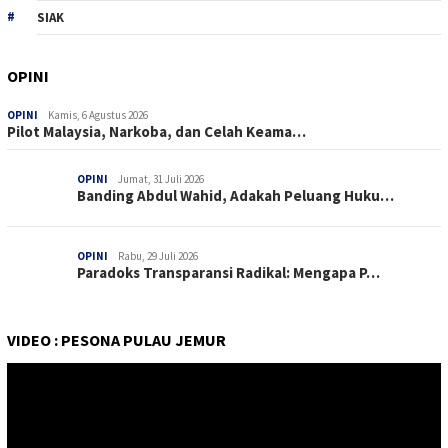
SIAK
OPINI
OPINI
Kamis, 6 Agustus 2026
Pilot Malaysia, Narkoba, dan Celah Keama…
OPINI
Jumat, 31 Juli 2026
Banding Abdul Wahid, Adakah Peluang Huku…
OPINI
Rabu, 29 Juli 2026
Paradoks Transparansi Radikal: Mengapa P…
VIDEO : PESONA PULAU JEMUR
Pemutar
Video