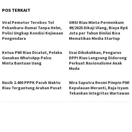
POS TERKAIT
Viral Pemotor Terobos Tol
SMSI Riau Minta Permenkum
Pekanbaru-Dumai Tanpa Helm,
49/2025 Dikaji Ulang, Biaya Rp6
Polisi Ungkap Kondisi Kejiwaan
Juta per Tahun Dinilai Bisa
Pengendara
Mematikan Media Startup
Ketua PWI Riau Dicatut, Pelaku
Usai Dikukuhkan, Pengurus
Gunakan WhatsApp Palsu
DPPI Riau Langsung Didorong
Minta Bantuan Uang
Perkuat Nasionalisme Anak
Muda
Nasib 2.400 PPPK Paruh Waktu
Wira Saputra Resmi Pimpin PWI
Riau Tergantung Arahan Pusat
Kepulauan Meranti, Raja Isyam
Tekankan Integritas Wartawan