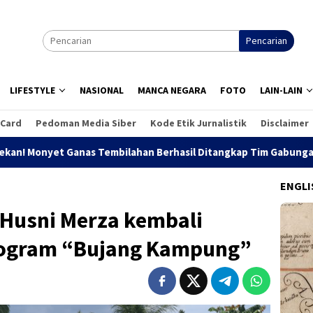
Pencarian
LIFESTYLE
NASIONAL
MANCA NEGARA
FOTO
LAIN-LAIN
 Card
Pedoman Media Siber
Kode Etik Jurnalistik
Disclaimer
as Tembilahan Berhasil Ditangkap Tim Gabungan
Dua Kali
ENGLI
 Husni Merza kembali
ogram “Bujang Kampung”