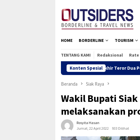
Loncat
tutup
ke
konten
HOME
BORDERLINE
TOURISM
TENTANG KAMI
Redaksional
Rate
Akhir Teror Dua Pekan! Monyet Gan
Konten Spesial
Beranda
Siak Raya
Wakil Bupati Siak
melaksanakan pr
Rosyita Hasan
Jumat, 22 April 2022
933 Dilihat