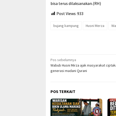
bisa terus dilaksanakan.(RH)
Post Views:
933
bujang kampung
Husni Merza
Wak
Navigasi
Pos sebelumnya
Wabub Husni Mirza ajak masyarakat ciptak
pos
generasi madani Qurani
POS TERKAIT