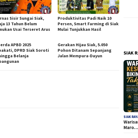
nas Sisir Sungai Siak,
Produktivitas Padi Naik 10
ja 13 Tahun Belum
Persen, Smart Farming di Siak
mukan Usai Terseret Arus
Mulai Tunjukkan Hasil
erda APBD 2025
Gerakan Hijau Siak, 5.050
pakati, DPRD Siak Soroti
Pohon Ditanam Sepanjang
SIAK 
hingga Belanja
Jalan Mempura-Dayun
bangunan
SIAK RAY
Warisa
Maro