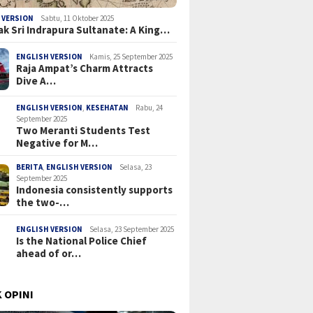
 VERSION
Sabtu, 11 Oktober 2025
ak Sri Indrapura Sultanate: A King…
ENGLISH VERSION
Kamis, 25 September 2025
Raja Ampat’s Charm Attracts
Dive A…
ENGLISH VERSION
,
KESEHATAN
Rabu, 24
September 2025
Two Meranti Students Test
Negative for M…
BERITA
,
ENGLISH VERSION
Selasa, 23
September 2025
Indonesia consistently supports
the two-…
ENGLISH VERSION
Selasa, 23 September 2025
Is the National Police Chief
ahead of or…
 OPINI