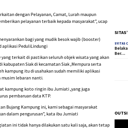
erkaitan dengan Pelayanan, Camat, Lurah maupun
emberikan pelayanan terbaik kepada masyarakat”, ucap
SITAS
menyarankan bagi yang mudik besok wajib (booster)
SYITAS 
d aplikasi PeduliLindungi
Belaka
Ber…
yang terkait di pastikan seluruh objek wisata yang akan
 di kabupaten Siak di kecamatan Siak ,Mempura serta
oleh kampung itu di usahakan sudah memiliki aplikasi
 musim lebaran nanti.
at kampung koto ringin ibu Jumiati ,yang juga
rus pembaruan data KTP.
tan Bujang Kampung ini, kami sebagai masyarakat
OUTSI
an dalam pengurusan”, kata ibu Jumiati
Pemuta
atan ini tidak hanya dilakukan satu kali saja, akan tetap