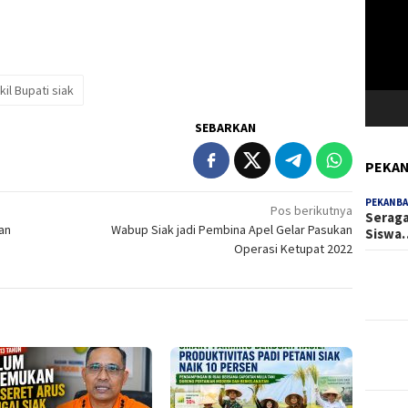
Video
il Bupati siak
SEBARKAN
PEKAN
PEKANBA
Pos berikutnya
Seraga
an
Wabup Siak jadi Pembina Apel Gelar Pasukan
Siswa
Operasi Ketupat 2022