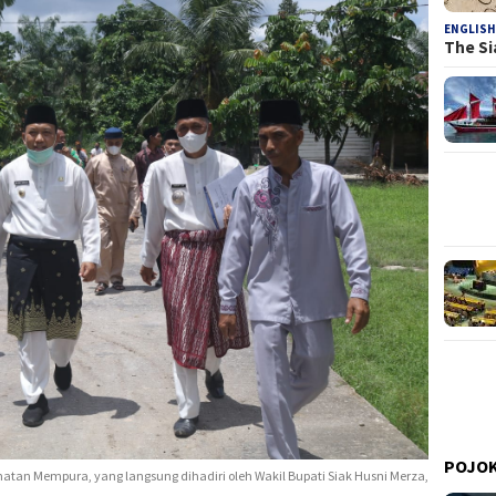
ENGLISH
The Si
POJOK
tan Mempura, yang langsung dihadiri oleh Wakil Bupati Siak Husni Merza,