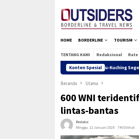
Loncat
tutup
ke
konten
HOME
BORDERLINE
TOURISM
TENTANG KAMI
Redaksional
Rate
Bus Lintas Batas Putussibau-Kuching Segera Beroperasi, 
Konten Spesial
Beranda
Utama
600 WNI teridentif
lintas-bantas
Redaksi
Minggu, 12 Januari 2020
740 Dilihat