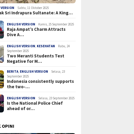
 VERSION
Sabtu, 11 Oktober 2025
ak Sri Indrapura Sultanate: A King…
ENGLISH VERSION
Kamis, 25 September 2025
Raja Ampat’s Charm Attracts
Dive A…
ENGLISH VERSION
,
KESEHATAN
Rabu, 24
September 2025
Two Meranti Students Test
Negative for M…
BERITA
,
ENGLISH VERSION
Selasa, 23
September 2025
Indonesia consistently supports
the two-…
ENGLISH VERSION
Selasa, 23 September 2025
Is the National Police Chief
ahead of or…
 OPINI