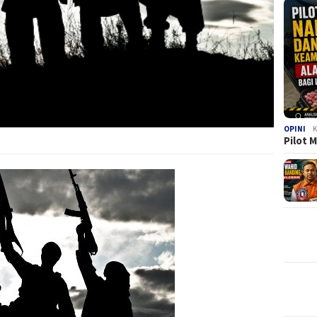
OPINI
K
Pilot 