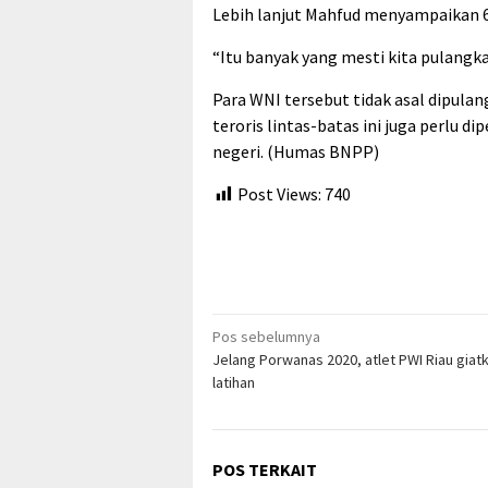
Lebih lanjut Mahfud menyampaikan 6
“Itu banyak yang mesti kita pulangk
Para WNI tersebut tidak asal dipu
teroris lintas-batas ini juga perlu
negeri. (Humas BNPP)
Post Views:
740
Navigasi
Pos sebelumnya
Jelang Porwanas 2020, atlet PWI Riau giat
pos
latihan
POS TERKAIT