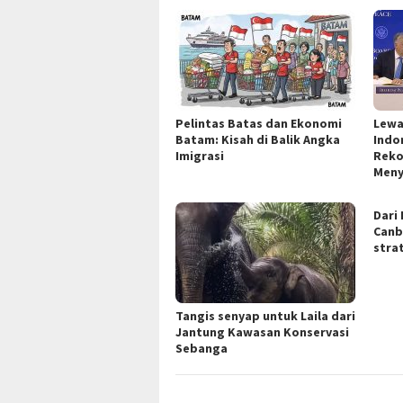
Pelintas Batas dan Ekonomi
Lewa
Batam: Kisah di Balik Angka
Indo
Imigrasi
Reko
Men
Dari 
Canb
stra
Tangis senyap untuk Laila dari
Jantung Kawasan Konservasi
Sebanga