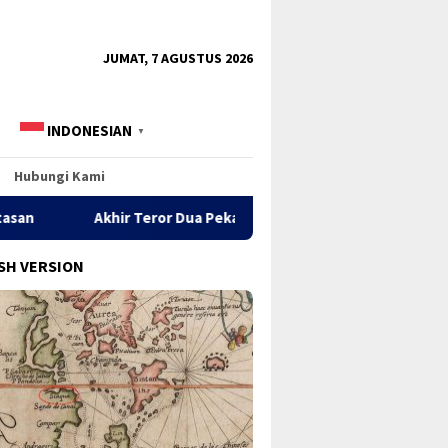
tutup
JUMAT, 7 AGUSTUS 2026
INDONESIAN
▼
Hubungi Kami
hir Teror Dua Pekan! Monyet Ganas Tembilahan Berhasil Ditangk
SH VERSION