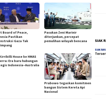
t Board of Peace,
Pasukan Zeni Marinir
nesia Pastikan
diterjunkan, percepat
SIAK 
nstruksi Gaza Tak
pemulihan wilayah bencana
yimpang
SIAK RAY
Terser
Kirribilli House ke HMAS
erra: Era baru hubungan
tegis Indonesia–Australia
Prabowo tegaskan komitmen
bangun Sistem Kereta Api
Nasional