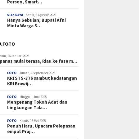
Persen, Smart…
SIAK RAYA
Senin, 3 Agustus 2026
Hanya Sebulan, Bupati Afni
Minta Warga S…
A FOTO
enin, 26 Januari 2026
panas mulai terasa, Riau ke fase m…
FOTO
Jumat, 5 September 2025
KRI STS-376 sambut kedatangan
KRI Brawij…
FOTO
Minggu, 1 Juni 2025
Mengenang Tokoh Adat dan
Lingkungan Tala…
FOTO
Kamis, 15 Mei 2025
Penuh Haru, Upacara Pelepasan
empat Praj…