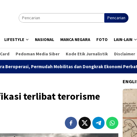
Pencarian
LIFESTYLE
NASIONAL
MANCA NEGARA
FOTO
LAIN-LAIN
 Card
Pedoman Media Siber
Kode Etik Jurnalistik
Disclaimer
Permudah Mobilitas dan Dongkrak Ekonomi Perbatasan
Ak
ENGLI
ikasi terlibat terorisme