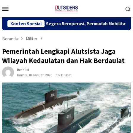
Loncat
Menu
ke
Mobile
konten
u-Kuching Segera Beroperasi, Permudah Mobilitas dan Dongkrak 
Konten Spesial
Beranda
Militer
Pemerintah Lengkapi Alutsista Jaga
Wilayah Kedaulatan dan Hak Berdaulat
Redaksi
Kamis, 30 Januari 2020
732 Dilihat