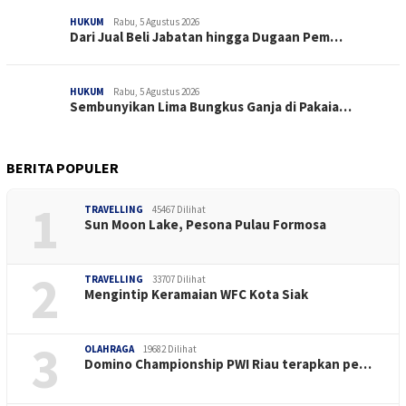
HUKUM
Rabu, 5 Agustus 2026
Dari Jual Beli Jabatan hingga Dugaan Pem…
HUKUM
Rabu, 5 Agustus 2026
Sembunyikan Lima Bungkus Ganja di Pakaia…
BERITA POPULER
1
TRAVELLING
45467 Dilihat
Sun Moon Lake, Pesona Pulau Formosa
2
TRAVELLING
33707 Dilihat
Mengintip Keramaian WFC Kota Siak
3
OLAHRAGA
19682 Dilihat
Domino Championship PWI Riau terapkan pe…