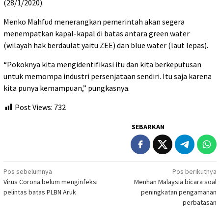
(28/1/2020).
Menko Mahfud menerangkan pemerintah akan segera
menempatkan kapal-kapal di batas antara green water
(wilayah hak berdaulat yaitu ZEE) dan blue water (laut lepas).
“Pokoknya kita mengidentifikasi itu dan kita berkeputusan
untuk memompa industri persenjataan sendiri. Itu saja karena
kita punya kemampuan,” pungkasnya.
Post Views:
732
SEBARKAN
Navigasi
Pos sebelumnya
Pos berikutnya
Virus Corona belum menginfeksi
Menhan Malaysia bicara soal
pos
pelintas batas PLBN Aruk
peningkatan pengamanan
perbatasan