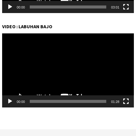
00:00
03:01
VIDEO : LABUHAN BAJO
Pemutar
Video
00:00
01:28