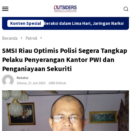
Loncat
Menu
ke
Mobile
konten
ali Beraksi dalam Lima Hari, Jaringan Narkoba Digagalkan TNI AL 
Konten Spesial
Beranda
Patroli
SMSI Riau Optimis Polisi Segera Tangkap
Pelaku Penyerangan Kantor PWI dan
Penganiayaan Sekuriti
Redaksi
Selasa, 21 Juli 2020
1083 Dilihat