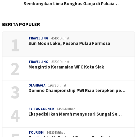
Sembunyikan Lima Bungkus Ganja di Pakaia…
BERITA POPULER
1
TRAVELLING
45460 Dilihat
Sun Moon Lake, Pesona Pulau Formosa
2
TRAVELLING
33702 Dilihat
Mengintip Keramaian WFC Kota Siak
3
OLAHRAGA
19673 Dilihat
Domino Championship PWI Riau terapkan pe…
4
SYITAS CORNER
14556 Dilihat
Ekspedisi Ikan Merah menyusuri Sungai Se…
TOURISM
14125 Dilihat