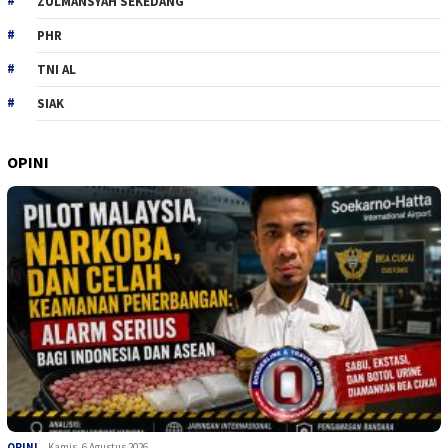
ZULMANSYAH SEKEDANG
PHR
TNI AL
SIAK
OPINI
OPINI
Kamis, 6 Agustus 2026