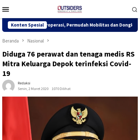
Loncat
Menu
ke
Mobile
konten
Segera Beroperasi, Permudah Mobilitas dan Dongkrak Ekonomi P
Konten Spesial
Beranda
Nasional
Diduga 76 perawat dan tenaga medis RS
Mitra Keluarga Depok terinfeksi Covid-
19
Redaksi
Senin, 2 Maret 2020
1070 Dilihat