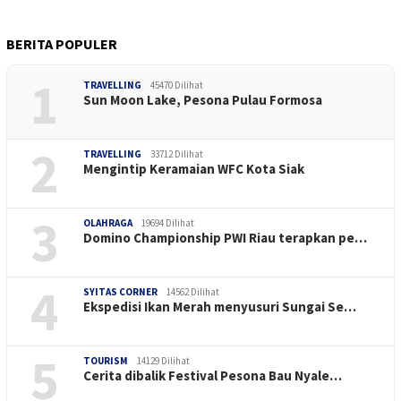
BERITA POPULER
1
TRAVELLING
45470 Dilihat
Sun Moon Lake, Pesona Pulau Formosa
2
TRAVELLING
33712 Dilihat
Mengintip Keramaian WFC Kota Siak
3
OLAHRAGA
19694 Dilihat
Domino Championship PWI Riau terapkan pe…
4
SYITAS CORNER
14562 Dilihat
Ekspedisi Ikan Merah menyusuri Sungai Se…
5
TOURISM
14129 Dilihat
Cerita dibalik Festival Pesona Bau Nyale…