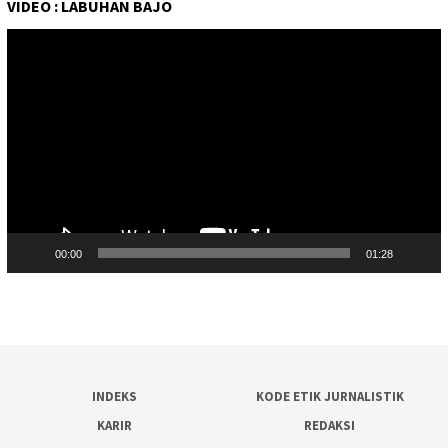
VIDEO : LABUHAN BAJO
Pemutar
Video
00:00
01:28
INDEKS
KODE ETIK JURNALISTIK
KARIR
REDAKSI