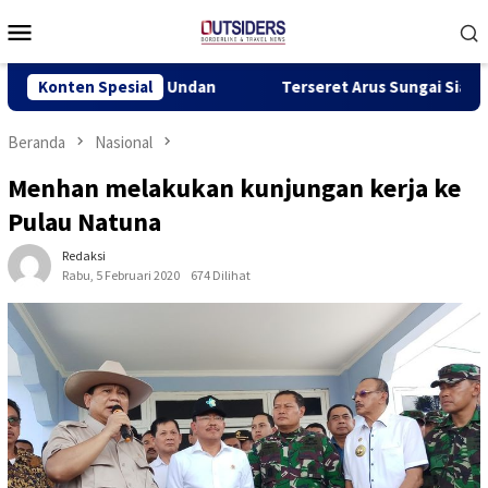
Loncat
Menu
ke
Mobile
konten
Warga Desa Undan
Konten Spesial
Terseret Arus Sungai Siak, Remaja 13 
Beranda
Nasional
Menhan melakukan kunjungan kerja ke
Pulau Natuna
Redaksi
Rabu, 5 Februari 2020
674 Dilihat