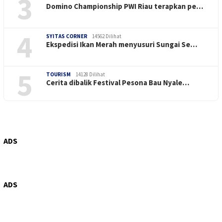
3
Domino Championship PWI Riau terapkan pe…
4
SYITAS CORNER
14562 Dilihat
Ekspedisi Ikan Merah menyusuri Sungai Se…
5
TOURISM
14128 Dilihat
Cerita dibalik Festival Pesona Bau Nyale…
ADS
ADS