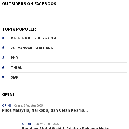
OUTSIDERS ON FACEBOOK
TOPIK POPULER
MAJALAHOUTSIDERS.COM
ZULMANSYAH SEKEDANG
PHR
TNI AL
SIAK
OPINI
OPINI
Kamis, 6 Agustus 2026
Pilot Malaysia, Narkoba, dan Celah Keama…
OPINI
Jumat, 31 Juli 2026
Banding Abdul Wahid, Adakah Peluang Huku…