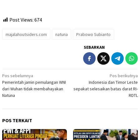
Post Views:
674
majalahoutsiders.com
natuna
Prabowo Subianto
SEBARKAN
Navigasi
Pos sebelumnya
Pos berikutnya
Pemerintah jamin pemulangan WNI
Indonesia dan Timor Leste
pos
dari Wuhan tidak membahayakan
sepakat selesaikan batas darat RI-
Natuna
RDTL
POS TERKAIT