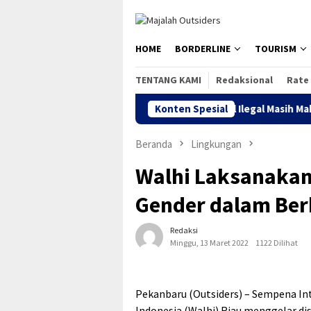
Loncat
tutup
ke
konten
HOME
BORDERLINE
TOURISM
TENTANG KAMI
Redaksional
Rate
erjasa bagi Indonesia
Pinjol Ilegal Masih Makan Korban,
Konten Spesial
Beranda
Lingkungan
Walhi Laksanakan 
Gender dalam Ber
Redaksi
Minggu, 13 Maret 2022
1122 Dilihat
Pekanbaru (Outsiders) – Sempena I
Indonesia (Walhi) Riau menggelar dis