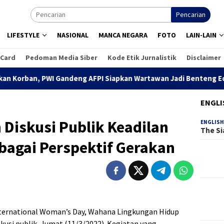
Pencarian
LIFESTYLE
NASIONAL
MANCA NEGARA
FOTO
LAIN-LAIN
 Card
Pedoman Media Siber
Kode Etik Jurnalistik
Disclaimer
 PWI Gandeng AFPI Siapkan Wartawan Jadi Benteng Edukasi Publik
ENGLI
Diskusi Publik Keadilan
ENGLISH
The Si
bagai Perspektif Gerakan
nternational Woman’s Day, Wahana Lingkungan Hidup
kusi publik, Jumat (11/3/2022). Kegiatan yang