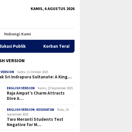
tutup
KAMIS, 6 AGUSTUS 2026
Hubungi Kami
Korban Terakhir Pompong Tenggelam di Meranti Ditemuk
SH VERSION
 VERSION
Sabtu, 11 Oktober 2025
ak Sri Indrapura Sultanate: A King…
ENGLISH VERSION
Kamis, 25 September 2025
Raja Ampat’s Charm Attracts
Dive A…
ENGLISH VERSION
,
KESEHATAN
Rabu, 24
September 2025
Two Meranti Students Test
Negative for M…