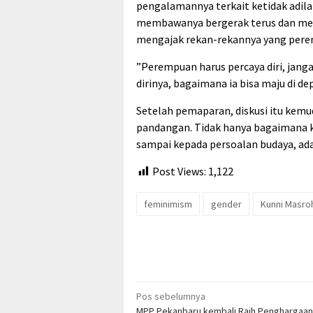
pengalamannya terkait ketidak adila
membawanya bergerak terus dan menj
mengajak rekan-rekannya yang pere
”Perempuan harus percaya diri, janga
dirinya, bagaimana ia bisa maju di de
Setelah pemaparan, diskusi itu kemu
pandangan. Tidak hanya bagaimana k
sampai kepada persoalan budaya, adat
Post Views:
1,122
feminimism
gender
Kunni Masro
Navigasi
Pos sebelumnya
MPP Pekanbaru kembali Raih Penghargaan