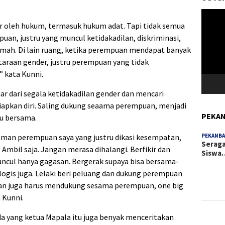
Pemuta
Video
 oleh hukum, termasuk hukum adat. Tapi tidak semua
, justru yang muncul ketidakadilan, diskriminasi,
mah. Di lain ruang, ketika perempuan mendapat banyak
araan gender, justru perempuan yang tidak
” kata Kunni.
r dari segala ketidakadilan gender dan mencari
pkan diri. Saling dukung seaama perempuan, menjadi
PEKAN
u bersama.
PEKANBA
man perempuan saya yang justru dikasi kesempatan,
Seraga
. Ambil saja. Jangan merasa dihalangi. Berfikir dan
Siswa
muncul hanya gagasan. Bergerak supaya bisa bersama-
gis juga. Lelaki beri peluang dan dukung perempuan
n juga harus mendukung sesama perempuan, one big
 Kunni.
a yang ketua Mapala itu juga benyak menceritakan