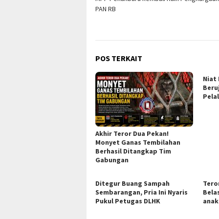
pos
PAN RB
POS TERKAIT
Niat
Beru
Pela
Akhir Teror Dua Pekan!
Monyet Ganas Tembilahan
Berhasil Ditangkap Tim
Gabungan
Ditegur Buang Sampah
Tero
Sembarangan, Pria Ini Nyaris
Bela
Pukul Petugas DLHK
anak