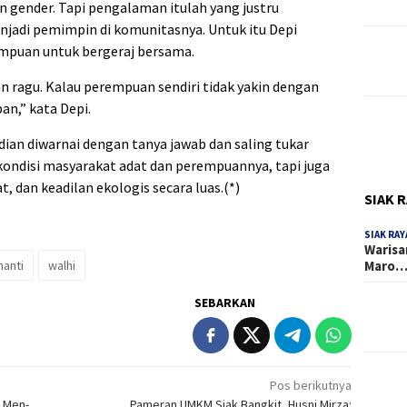
n gender. Tapi pengalaman itulah yang justru
adi pemimpin di komunitasnya. Untuk itu Depi
mpuan untuk bergeraj bersama.
n ragu. Kalau perempuan sendiri tidak yakin dengan
pan,” kata Depi.
dian diwarnai dengan tanya jawab dan saling tukar
ondisi masyarakat adat dan perempuannya, tapi juga
, dan keadilan ekologis secara luas.(*)
SIAK 
SIAK RAY
Warisa
Maro
hanti
walhi
SEBARKAN
Pos berikutnya
 Men-
Pameran UMKM Siak Bangkit, Husni Mirza: