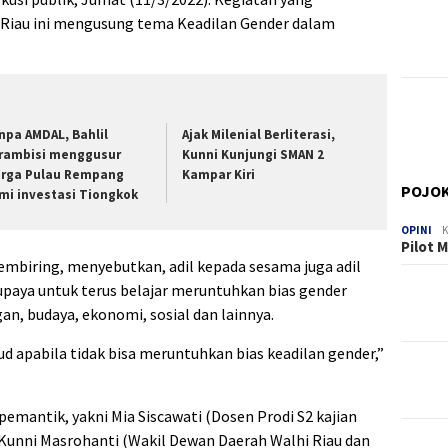
 Riau ini mengusung tema Keadilan Gender dalam
npa AMDAL, Bahlil
Ajak Milenial Berliterasi,
rambisi menggusur
Kunni Kunjungi SMAN 2
rga Pulau Rempang
Kampar Kiri
POJOK
mi investasi Tiongkok
OPINI
K
Pilot 
Sembiring, menyebutkan, adil kepada sesama juga adil
upaya untuk terus belajar meruntuhkan bias gender
an, budaya, ekonomi, sosial dan lainnya.
ud apabila tidak bisa meruntuhkan bias keadilan gender,”
 pemantik, yakni Mia Siscawati (Dosen Prodi S2 kajian
 Kunni Masrohanti (Wakil Dewan Daerah Walhi Riau dan