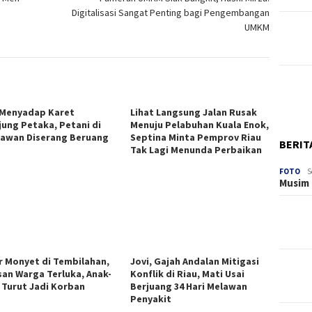
Digitalisasi Sangat Penting bagi Pengembangan
UMKM
 Menyadap Karet
Lihat Langsung Jalan Rusak
jung Petaka, Petani di
Menuju Pelabuhan Kuala Enok,
lawan Diserang Beruang
Septina Minta Pemprov Riau
BERIT
Tak Lagi Menunda Perbaikan
FOTO
S
Musim 
r Monyet di Tembilahan,
Jovi, Gajah Andalan Mitigasi
san Warga Terluka, Anak-
Konflik di Riau, Mati Usai
 Turut Jadi Korban
Berjuang 34 Hari Melawan
Penyakit