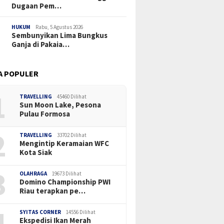
Dugaan Pem…
HUKUM
Rabu, 5 Agustus 2026
Sembunyikan Lima Bungkus
Ganja di Pakaia…
A POPULER
1
TRAVELLING
45460 Dilihat
Sun Moon Lake, Pesona
Pulau Formosa
2
TRAVELLING
33702 Dilihat
Mengintip Keramaian WFC
Kota Siak
3
OLAHRAGA
19673 Dilihat
Domino Championship PWI
Riau terapkan pe…
4
SYITAS CORNER
14556 Dilihat
Ekspedisi Ikan Merah