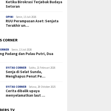
Ketika Birokrasi Terjebak Budaya
Setoran
OPINI
Senin, 13 Juli 2026
RUU Perampasan Aset: Senjata
Terakhir un…
’S CORNER
CORNER
Senin, 13 Juli 2026
ng Padang dan Pulau Putri, Dua
SYITAS CORNER
Sabtu, 21 Februari 2026
Senja di Selat Sunda,
Menghapus Penat Pe…
SYITAS CORNER
Selasa, 28 Oktober 2025
Cerita dibalik upaya
menyelamatkan laut …
DERS TV