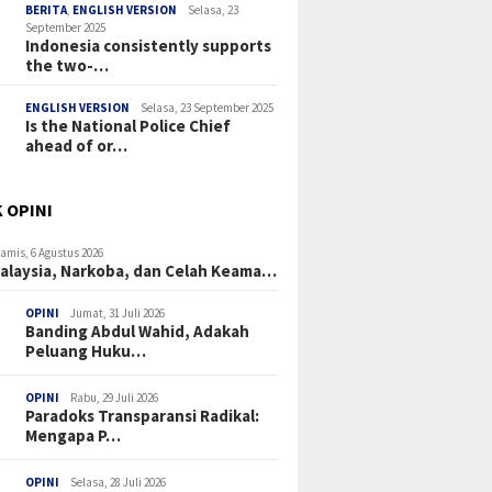
BERITA
,
ENGLISH VERSION
Selasa, 23
September 2025
Indonesia consistently supports
the two-…
ENGLISH VERSION
Selasa, 23 September 2025
Is the National Police Chief
ahead of or…
 OPINI
amis, 6 Agustus 2026
Malaysia, Narkoba, dan Celah Keama…
OPINI
Jumat, 31 Juli 2026
Banding Abdul Wahid, Adakah
Peluang Huku…
OPINI
Rabu, 29 Juli 2026
Paradoks Transparansi Radikal:
Mengapa P…
OPINI
Selasa, 28 Juli 2026