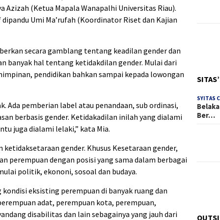
ya Azizah (Ketua Mapala Wanapalhi Universitas Riau).
f dipandu Umi Ma’rufah (Koordinator Riset dan Kajian
eberkan secara gamblang tentang keadilan gender dan
 banyak hal tentang ketidakdilan gender. Mulai dari
impinan, pendidikan bahkan sampai kepada lowongan
SITAS
SYITAS 
ak. Ada pemberian label atau penandaan, sub ordinasi,
Belaka
Ber…
asan berbasis gender. Ketidakadilan inilah yang dialami
u juga dialami lelaki,” kata Mia.
n ketidaksetaraan gender. Khusus Kesetaraan gender,
kan perempuan dengan posisi yang sama dalam berbagai
ulai politik, ekononi, sosoal dan budaya.
g kondisi eksisting perempuan di banyak ruang dan
, perempuan adat, perempuan kota, perempuan,
dang disabilitas dan lain sebagainya yang jauh dari
OUTSI