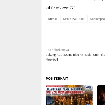
Post Views:
720
Dumai
Ketua PWI Riau
Konkerpro
Navigasi
Pos sebelumnya
Dukung Atlet SOIna Riau ke Rusia; Gubri Ik
pos
Floorball
POS TERKAIT