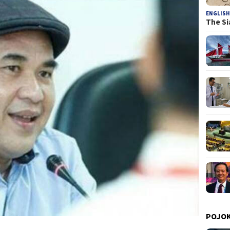
ENGLISH
The Si
POJOK