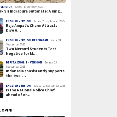
 VERSION
Sabtu, 11 Oktober 2025
ak Sri Indrapura Sultanate: A King…
ENGLISH VERSION
Kamis, 25 September 2025
Raja Ampat’s Charm Attracts
Dive A…
ENGLISH VERSION
,
KESEHATAN
Rabu, 24
September 2025
Two Meranti Students Test
Negative for M…
BERITA
,
ENGLISH VERSION
Selasa, 23
September 2025
Indonesia consistently supports
the two-…
ENGLISH VERSION
Selasa, 23 September 2025
Is the National Police Chief
ahead of or…
 OPINI