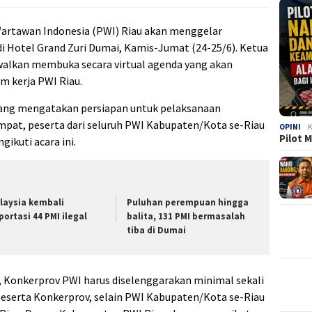
Wartawan Indonesia (PWI) Riau akan menggelar
di Hotel Grand Zuri Dumai, Kamis-Jumat (24-25/6). Ketua
walkan membuka secara virtual agenda yang akan
 kerja PWI Riau.
ang mengatakan persiapan untuk pelaksanaan
mpat, peserta dari seluruh PWI Kabupaten/Kota se-Riau
OPINI
K
Pilot 
ikuti acara ini.
laysia kembali
Puluhan perempuan hingga
portasi 44 PMI ilegal
balita, 131 PMI bermasalah
tiba di Dumai
Konkerprov PWI harus diselenggarakan minimal sekali
eserta Konkerprov, selain PWI Kabupaten/Kota se-Riau