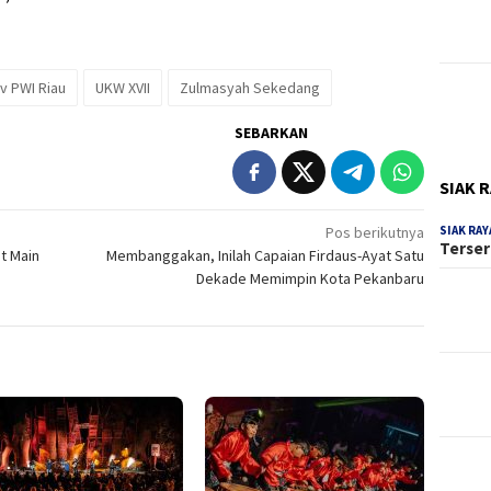
v PWI Riau
UKW XVII
Zulmasyah Sekedang
SEBARKAN
SIAK 
SIAK RAY
Pos berikutnya
Terser
ut Main
Membanggakan, Inilah Capaian Firdaus-Ayat Satu
Dekade Memimpin Kota Pekanbaru