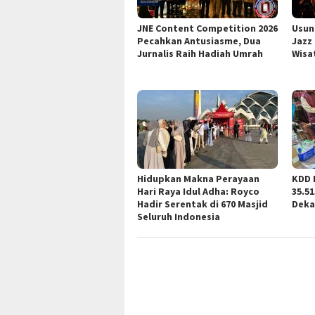
JNE Content Competition 2026
Usun
Pecahkan Antusiasme, Dua
Jazz
Jurnalis Raih Hadiah Umrah
Wisa
Hidupkan Makna Perayaan
KDD 
Hari Raya Idul Adha: Royco
35.5
Hadir Serentak di 670 Masjid
Deka
Seluruh Indonesia