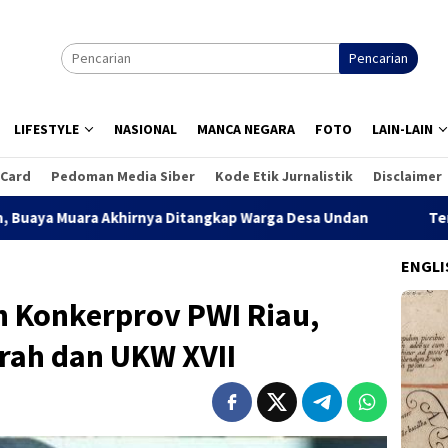
Pencarian
LIFESTYLE
NASIONAL
MANCA NEGARA
FOTO
LAIN-LAIN
 Card
Pedoman Media Siber
Kode Etik Jurnalistik
Disclaimer
rnya Ditangkap Warga Desa Undan
Terseret Arus Sungai 
ENGLI
 Konkerprov PWI Riau,
rah dan UKW XVII