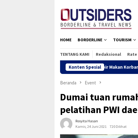
Loncat
tutup
ke
konten
HOME
BORDERLINE
TOURISM
TENTANG KAMI
Redaksional
Rate
Hampir Makan Korban, Buaya Muara Akhi
Konten Spesial
Beranda
Event
Dumai tuan rumah
pelatihan PWI dae
Rosyita Hasan
Kamis, 24 Juni 2021
720 Dilihat