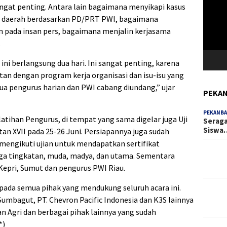
Video
angat penting. Antara lain bagaimana menyikapi kasus
i daerah berdasarkan PD/PRT PWI, bagaimana
n pada insan pers, bagaimana menjalin kerjasama
.
ni berlangsung dua hari. Ini sangat penting, karena
an dengan program kerja organisasi dan isu-isu yang
a pengurus harian dan PWI cabang diundang,” ujar
PEKAN
PEKANBA
atihan Pengurus, di tempat yang sama digelar juga Uji
Seraga
Siswa
 XVII pada 25-26 Juni. Persiapannya juga sudah
mengikuti ujian untuk mendapatkan sertifikat
tiga tingkatan, muda, madya, dan utama. Sementara
Kepri, Sumut dan pengurus PWI Riau.
ada semua pihak yang mendukung seluruh acara ini.
mbagut, PT. Chevron Pacific Indonesia dan K3S lainnya
n Agri dan berbagai pihak lainnya yang sudah
*)