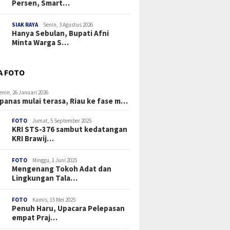
Persen, Smart…
SIAK RAYA
Senin, 3 Agustus 2026
Hanya Sebulan, Bupati Afni
Minta Warga S…
A FOTO
enin, 26 Januari 2026
panas mulai terasa, Riau ke fase m…
FOTO
Jumat, 5 September 2025
KRI STS-376 sambut kedatangan
KRI Brawij…
FOTO
Minggu, 1 Juni 2025
Mengenang Tokoh Adat dan
Lingkungan Tala…
FOTO
Kamis, 15 Mei 2025
Penuh Haru, Upacara Pelepasan
empat Praj…