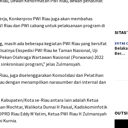
WI Riau, Dewan Kehormatan PWI Riau, dewan penasihat
erja, Konkerprov PWI Riau juga akan membahas
WI Riau dan PWI cabang untuk pelaksanaan program di
SITAS
, masih ada beberapa kegiatan PWI Riau yang bersifat
SYITAS 
Belaka
isalnya Ekspedisi PWI Riau ke Taman Nasional, Uji
Ber…
Pekan Olahraga Wartawan Nasional (Porwanas) 2022
 sinkronisasi program,” jelas Zulmansyah.
au, juga diselenggarakan Konsolidasi dan Pelatihan
au dengan menampilkan narasumber dari internal dan
Kabupaten/Kota se-Riau antara lain adalah Ketua
an Mochtar, Walikota Dumai H Paisal, Kadiskominfotik
OUTSI
 V DPRD Riau Eddy M Yatim, Ketua PWI Riau H Zulmansyah
i Kurnia.
Pemuta