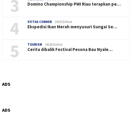
3
Domino Championship PWI Riau terapkan pe…
4
SYITAS CORNER
14553 Dilihat
Ekspedisi Ikan Merah menyusuri Sungai Se…
5
TOURISM
14124 Dilihat
Cerita dibalik Festival Pesona Bau Nyale…
ADS
ADS