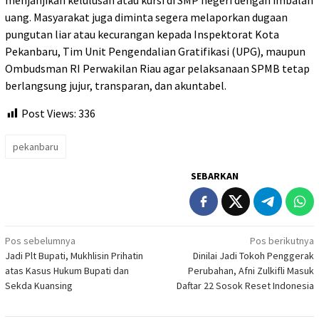
menjanjikan kelulusan atau kursi di SMP negeri dengan imbalan
uang. Masyarakat juga diminta segera melaporkan dugaan
pungutan liar atau kecurangan kepada Inspektorat Kota
Pekanbaru, Tim Unit Pengendalian Gratifikasi (UPG), maupun
Ombudsman RI Perwakilan Riau agar pelaksanaan SPMB tetap
berlangsung jujur, transparan, dan akuntabel.
Post Views:
336
pekanbaru
SEBARKAN
Navigasi
Pos sebelumnya
Pos berikutnya
Jadi Plt Bupati, Mukhlisin Prihatin
Dinilai Jadi Tokoh Penggerak
pos
atas Kasus Hukum Bupati dan
Perubahan, Afni Zulkifli Masuk
Sekda Kuansing
Daftar 22 Sosok Reset Indonesia