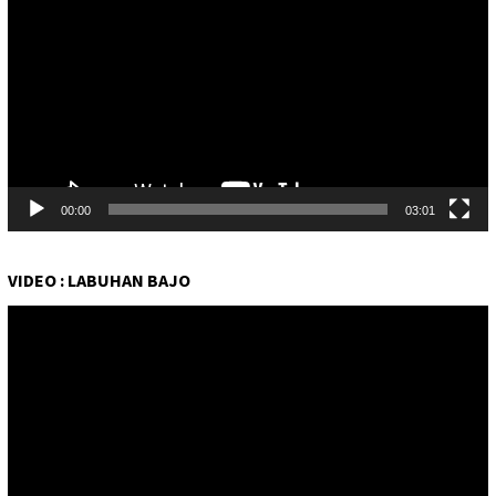
00:00
03:01
VIDEO : LABUHAN BAJO
Pemutar
Video