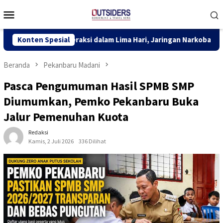
Loncat
Menu
ke
Mobile
konten
 Beraksi dalam Lima Hari, Jaringan Narkoba Digagalkan TNI AL di J
Konten Spesial
Beranda
Pekanbaru Madani
Pasca Pengumuman Hasil SPMB SMP
Diumumkan, Pemko Pekanbaru Buka
Jalur Pemenuhan Kuota
Redaksi
Kamis, 2 Juli 2026
336 Dilihat