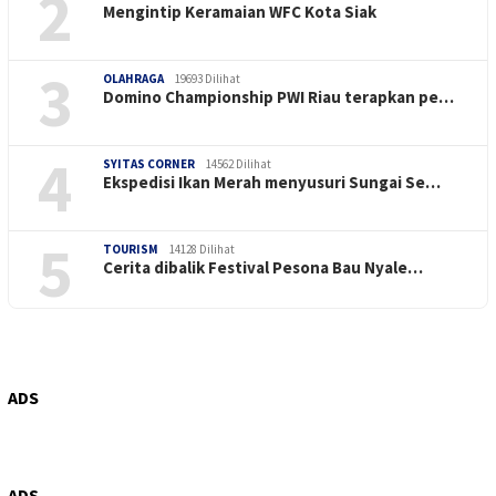
2
Mengintip Keramaian WFC Kota Siak
3
OLAHRAGA
19693 Dilihat
Domino Championship PWI Riau terapkan pe…
4
SYITAS CORNER
14562 Dilihat
Ekspedisi Ikan Merah menyusuri Sungai Se…
5
TOURISM
14128 Dilihat
Cerita dibalik Festival Pesona Bau Nyale…
ADS
ADS