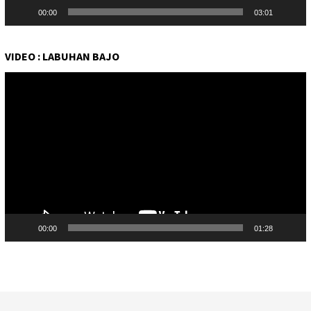
00:00
03:01
VIDEO : LABUHAN BAJO
Pemutar
Video
00:00
01:28