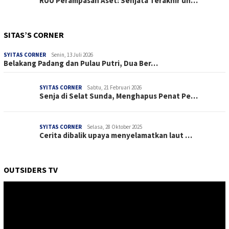
RUU Perampasan Aset: Senjata Terakhir un…
SITAS’S CORNER
SYITAS CORNER
Senin, 13 Juli 2026
Belakang Padang dan Pulau Putri, Dua Ber…
SYITAS CORNER
Sabtu, 21 Februari 2026
Senja di Selat Sunda, Menghapus Penat Pe…
SYITAS CORNER
Selasa, 28 Oktober 2025
Cerita dibalik upaya menyelamatkan laut …
OUTSIDERS TV
Pemutar
Video