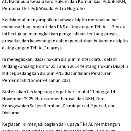
AL. Hadir pula Kepala Biro Hukum dan Komunikasi Publik BKN,
Pembina Tk. I IV/b Wisudo Putro Nugroho.
Kadiskumal menyampaikan bahwa disiplin merupakan hal
mendasar bagi prajurit dan PNS di lingkungan TNI AL. “Bintek
ini bertujuan meningkatkan pengetahuan tentang proses,
prosedur, dan kewenangan dalam penjatuhan hukuman disiplin
di lingkungan TNI AL,” ujarnya.
Ia menegaskan, dasar hukum disiplin militer diatur dalam
Undang-Undang Nomor 25 Tahun 2014 tentang Hukum Disiplin
Militer, sedangkan disiplin PNS diatur dalam Peraturan
Pemerintah Nomor 94 Tahun 2021.
Bintek akan berlangsung empat hari, mulai 11 hingga 14
November 2025. Narasumber berasal dari BKN, Biro
Kepegawaian Setjen Kemhan, Disminpersal, Spersal, dan
Diskumal.
Kegiatan ini menjadi bagian dari upaya TNI AL membangun
personel yang profesional dan memahami aturan hukum