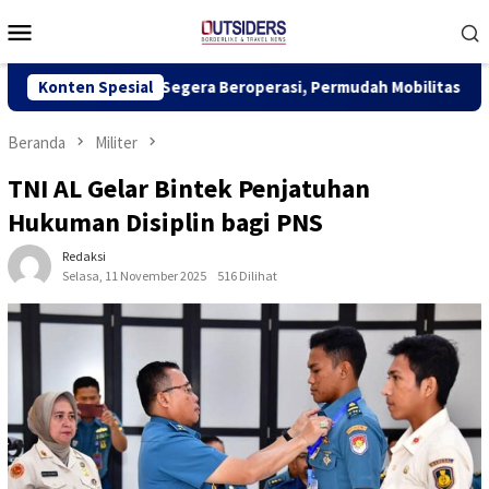
Loncat
Menu
ke
Mobile
konten
u-Kuching Segera Beroperasi, Permudah Mobilitas dan Dongkrak 
Konten Spesial
Beranda
Militer
TNI AL Gelar Bintek Penjatuhan
Hukuman Disiplin bagi PNS
Redaksi
Selasa, 11 November 2025
516 Dilihat