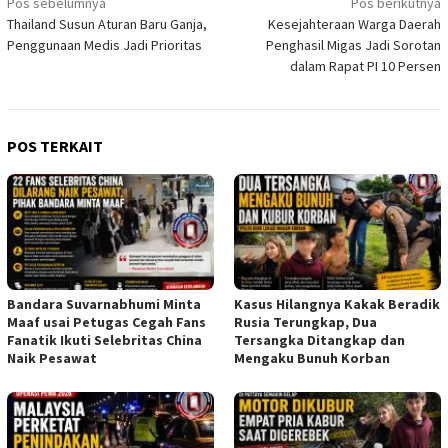
Navigasi
Pos sebelumnya
Pos berikutnya
Thailand Susun Aturan Baru Ganja,
Kesejahteraan Warga Daerah
pos
Penggunaan Medis Jadi Prioritas
Penghasil Migas Jadi Sorotan
dalam Rapat PI 10 Persen
POS TERKAIT
Bandara Suvarnabhumi Minta
Kasus Hilangnya Kakak Beradik
Maaf usai Petugas Cegah Fans
Rusia Terungkap, Dua
Fanatik Ikuti Selebritas China
Tersangka Ditangkap dan
Naik Pesawat
Mengaku Bunuh Korban