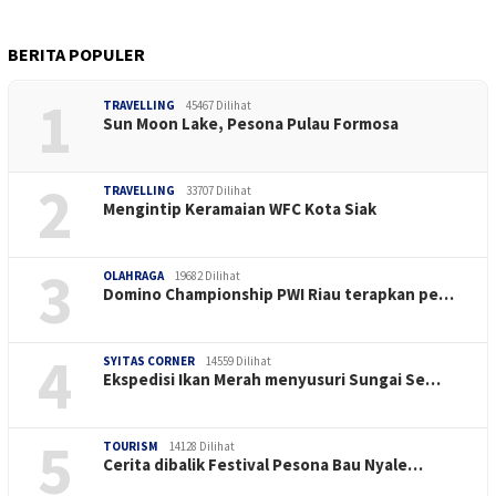
BERITA POPULER
1
TRAVELLING
45467 Dilihat
Sun Moon Lake, Pesona Pulau Formosa
2
TRAVELLING
33707 Dilihat
Mengintip Keramaian WFC Kota Siak
3
OLAHRAGA
19682 Dilihat
Domino Championship PWI Riau terapkan pe…
4
SYITAS CORNER
14559 Dilihat
Ekspedisi Ikan Merah menyusuri Sungai Se…
5
TOURISM
14128 Dilihat
Cerita dibalik Festival Pesona Bau Nyale…