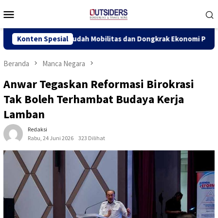
Loncat
Menu
ke
Mobile
konten
i, Permudah Mobilitas dan Dongkrak Ekonomi Perbatasan
Konten Spesial
Beranda
Manca Negara
Anwar Tegaskan Reformasi Birokrasi
Tak Boleh Terhambat Budaya Kerja
Lamban
Redaksi
Rabu, 24 Juni 2026
323 Dilihat