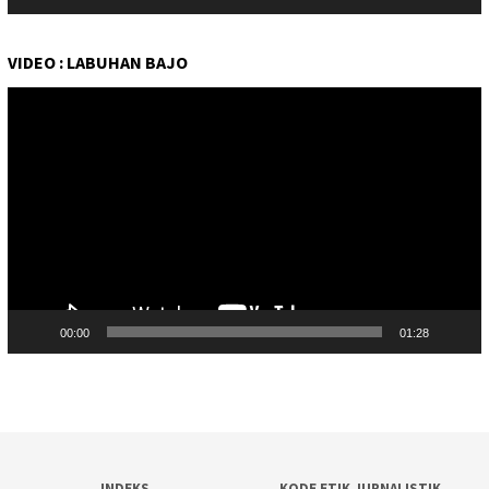
VIDEO : LABUHAN BAJO
Pemutar
Video
00:00
01:28
INDEKS
KODE ETIK JURNALISTIK