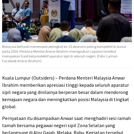
Malaysia berhasil menempati peringkat ke-15 ekonomi paling kompetitif di dunia
pada 2026. Perdana Menteri Anwar Ibrahim menegaskan capaian tersebut
merupakan hasil kerja kolektif aparatur sipil di seluruh negeri. (Foto: Laman
Facebook Anwar Ibrahim)
Kuala Lumpur (Outsiders) – Perdana Menteri Malaysia Anwar
Ibrahim memberikan apresiasi tinggi kepada seluruh aparatur
sipil negara yang dinilainya berperan besar dalam mendorong
kemajuan negara dan meningkatkan posisi Malaysia di tingkat
global.
Pernyataan itu disampaikan Anwar saat menghadiri sesi ramah
tamah bersama pegawai negeri sipil Zona Selatan yang
berlangsung di Alor Gajah, Melaka, Rabu. Kegiatan tersebut